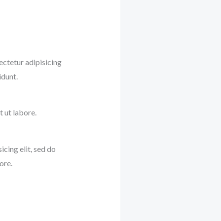
ectetur adipisicing
idunt.
 ut labore.
icing elit, sed do
ore.