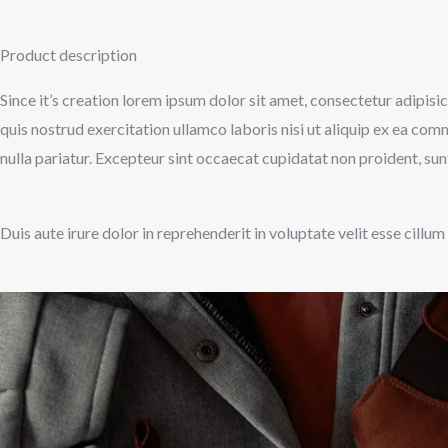
Product description
Since it’s creation lorem ipsum dolor sit amet, consectetur adipis
quis nostrud exercitation ullamco laboris nisi ut aliquip ex ea com
nulla pariatur. Excepteur sint occaecat cupidatat non proident, sunt
Duis aute irure dolor in reprehenderit in voluptate velit esse cillu