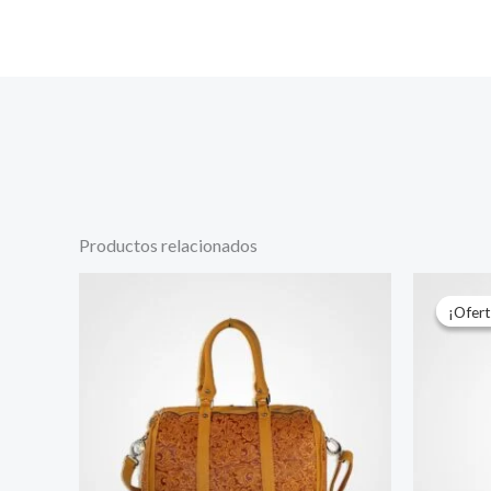
Productos relacionados
El
pr
¡Ofert
¡Ofert
or
er
$1