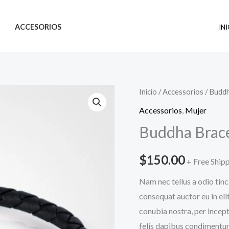
ACCESORIOS
IN
Buddha
Inicio
/
Accessorios
/ Buddh
Bracelet
Accessorios
,
Mujer
cantidad
Buddha Brace
$
150.00
+ Free Ship
Nam nec tellus a odio tinc
consequat auctor eu in elit
conubia nostra, per incept
felis dapibus condimentum 