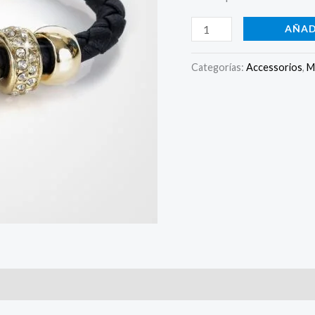
AÑAD
Categorías:
Accessorios
,
M