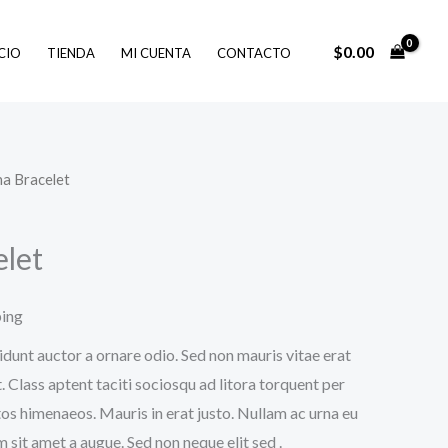
$
0.00
ICIO
TIENDA
MI CUENTA
CONTACTO
a Bracelet
let
ping
idunt auctor a ornare odio. Sed non mauris vitae erat
. Class aptent taciti sociosqu ad litora torquent per
os himenaeos. Mauris in erat justo. Nullam ac urna eu
sit amet a augue. Sed non neque elit sed .