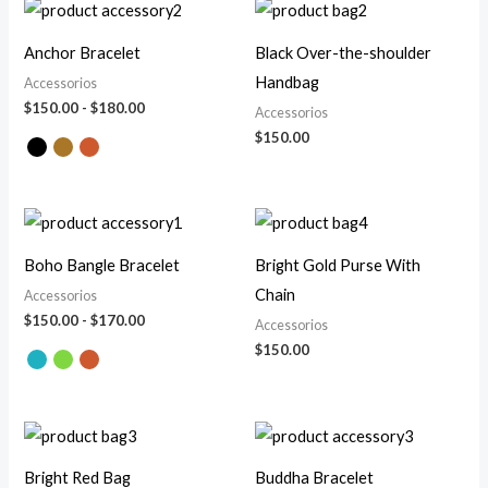
Rango
de
precios:
Anchor Bracelet
Black Over-the-shoulder
desde
$150.00
Handbag
Accessorios
hasta
$
150.00
-
$
180.00
Accessorios
$180.00
$
150.00
Rango
de
precios:
Boho Bangle Bracelet
Bright Gold Purse With
desde
$150.00
Chain
Accessorios
hasta
$
150.00
-
$
170.00
Accessorios
$170.00
$
150.00
Rango
de
precios:
Bright Red Bag
Buddha Bracelet
desde