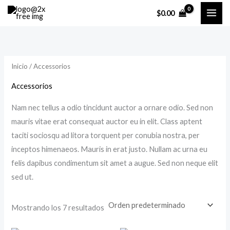
Ir
P
P
$
0.00
al
r
r
contenido
e
e
c
c
Inicio
/ Accessorios
i
i
o
o
Accessorios
m
m
Nam nec tellus a odio tincidunt auctor a ornare odio. Sed non
í
á
mauris vitae erat consequat auctor eu in elit. Class aptent
n
x
taciti sociosqu ad litora torquent per conubia nostra, per
i
i
inceptos himenaeos. Mauris in erat justo. Nullam ac urna eu
m
m
felis dapibus condimentum sit amet a augue. Sed non neque elit
sed ut.
o
o
Mostrando los 7 resultados