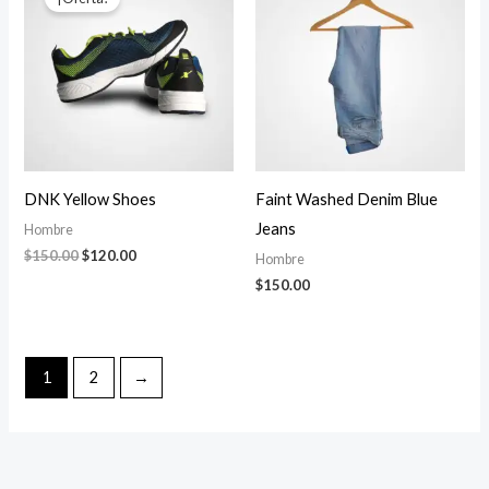
original
actual
era:
es:
$150.00.
$120.00.
DNK Yellow Shoes
Faint Washed Denim Blue
Jeans
Hombre
$
150.00
$
120.00
Hombre
$
150.00
1
2
→