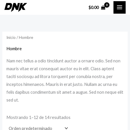
Ir
P
P
$
0.00
al
r
r
contenido
e
e
c
c
Inicio
/ Hombre
i
i
o
o
Hombre
Nam nec tellus a odio tincidunt auctor a ornare odio. Sed non
í
á
mauris vitae erat consequat auctor eu in elit. Class aptent
n
x
taciti sociosqu ad litora torquent per conubia nostra, per
i
i
inceptos himenaeos. Mauris in erat justo. Nullam ac urna eu
felis dapibus condimentum sit amet a augue. Sed non neque elit
sed ut.
o
o
Mostrando 1–12 de 14 resultados