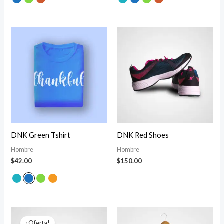
DNK Green Tshirt
DNK Red Shoes
Hombre
Hombre
$
42.00
$
150.00
El
El
precio
precio
¡Oferta!