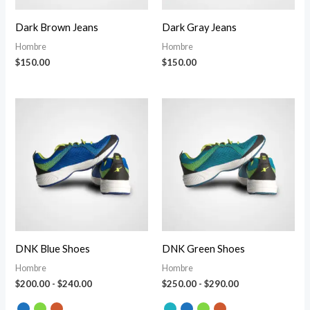
Dark Brown Jeans
Dark Gray Jeans
Hombre
Hombre
$
150.00
$
150.00
Rango
Rango
de
de
precios:
precios:
desde
desde
$200.00
$250.00
hasta
hasta
$240.00
$290.00
DNK Blue Shoes
DNK Green Shoes
Hombre
Hombre
$
200.00
-
$
240.00
$
250.00
-
$
290.00