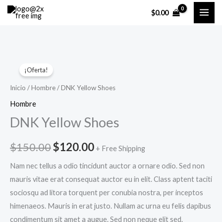
Ir
$
0.00
al
contenido
DNK
El
El
¡Oferta!
Yellow
precio
precio
Shoes
Inicio
/
Hombre
/ DNK Yellow Shoes
cantidad
original
actual
Hombre
DNK Yellow Shoes
era:
es:
$150.00.
$120.00.
$
150.00
$
120.00
+ Free Shipping
Nam nec tellus a odio tincidunt auctor a ornare odio. Sed non
mauris vitae erat consequat auctor eu in elit. Class aptent taciti
sociosqu ad litora torquent per conubia nostra, per inceptos
himenaeos. Mauris in erat justo. Nullam ac urna eu felis dapibus
condimentum sit amet a augue. Sed non neque elit sed.