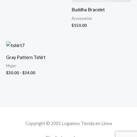
Buddha Bracelet
Accessorios
$
150.00
Rango
de
precios:
Gray Pattern Tshirt
desde
$30.00
Mujer
hasta
$
30.00
-
$
34.00
$34.00
Copyright © 2025 Logamex Tienda en Línea