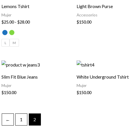
precios:
Lemons Tshirt
Light Brown Purse
desde
$25.00
Mujer
Accessorios
hasta
$
25.00
-
$
28.00
$
150.00
$28.00
L
M
Slim Fit Blue Jeans
White Underground Tshirt
Mujer
Mujer
$
150.00
$
150.00
←
1
2