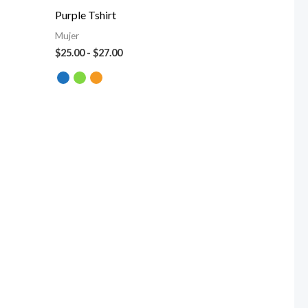
precios:
Purple Tshirt
desde
$25.00
Mujer
hasta
$
25.00
-
$
27.00
$27.00